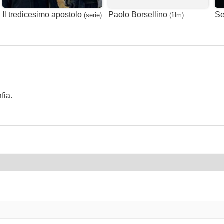
Il tredicesimo apostolo
Paolo Borsellino
Se
(serie)
(film)
fia.