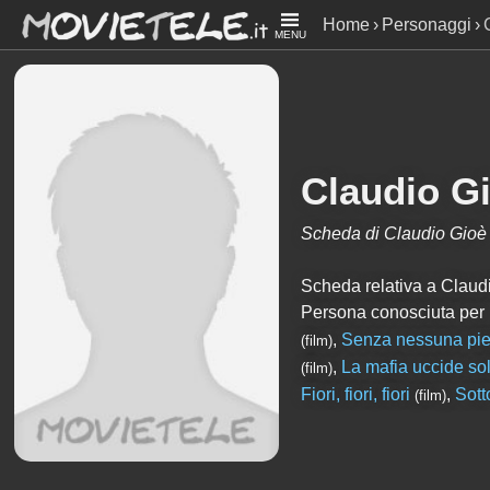
Home
Personaggi
MENU
Claudio G
Scheda di Claudio Gioè
Scheda relativa a Claudio
Persona conosciuta per
,
Senza nessuna pie
(film)
,
La mafia uccide sol
(film)
Fiori, fiori, fiori
,
Sott
(film)