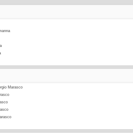
amanna
na
a
iorgio Marasco
arasco
rasco
rasco
Marasco