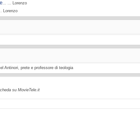
te
... ... Lorenzo
... Lorenzo
iel Antinori, prete e professore di teologia
 scheda su MovieTele.it