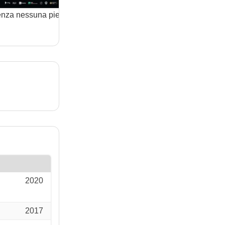
nza nessuna pietà
La Mafia uccide solo
Monit
(film)
d’Estate
(film)
2020
2017