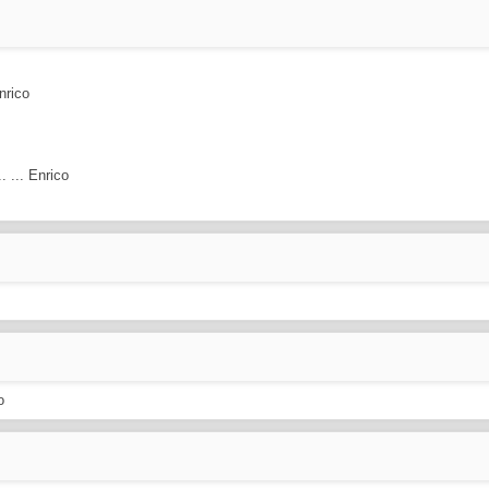
Enrico
.. ... Enrico
o