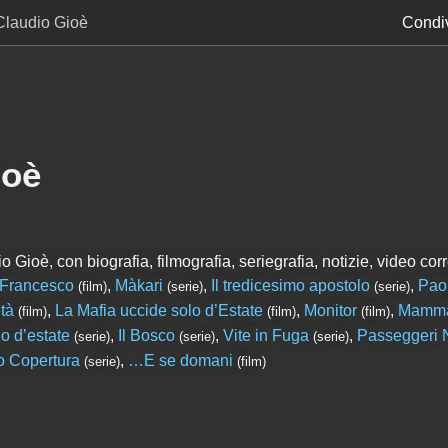
Claudio Gioè
Condiv
ioè
 Gioè, con biografia, filmografia, seriegrafia, notizie, video corre
Francesco
,
Màkari
,
Il tredicesimo apostolo
,
Paol
(film)
(serie)
(serie)
tà
,
La Mafia uccide solo d’Estate
,
Monitor
,
Mamma
(film)
(film)
(film)
o d’estate
,
Il Bosco
,
Vite in Fuga
,
Passeggeri N
(serie)
(serie)
(serie)
o Copertura
,
…E se domani
(serie)
(film)