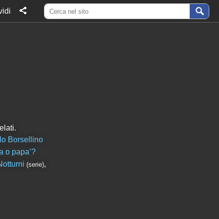
idi
lati.
o Borsellino
 o papa’?
otturni
,
(serie)