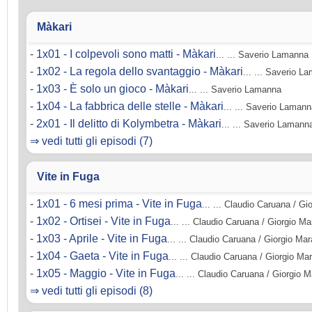
Màkari
-
1x01 - I colpevoli sono matti - Màkari
... ... Saverio Lamanna
-
1x02 - La regola dello svantaggio - Màkari
... ... Saverio L
-
1x03 - È solo un gioco - Màkari
... ... Saverio Lamanna
-
1x04 - La fabbrica delle stelle - Màkari
... ... Saverio Laman
-
2x01 - Il delitto di Kolymbetra - Màkari
... ... Saverio Lamann
⇒ vedi tutti gli episodi (7)
Vite in Fuga
-
1x01 - 6 mesi prima - Vite in Fuga
... ... Claudio Caruana / G
-
1x02 - Ortisei - Vite in Fuga
... ... Claudio Caruana / Giorgio M
-
1x03 - Aprile - Vite in Fuga
... ... Claudio Caruana / Giorgio Ma
-
1x04 - Gaeta - Vite in Fuga
... ... Claudio Caruana / Giorgio Ma
-
1x05 - Maggio - Vite in Fuga
... ... Claudio Caruana / Giorgio 
⇒ vedi tutti gli episodi (8)