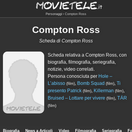
Personaggi
Compton Ross
Compton Ross
Scheda di Compton Ross
Scheda relativa a Compton Ross, con
biografia, filmografia, seriegrafia,
notizie, video correlati.
Persona conosciuta per
Hole –
L’abisso
,
Bomb Squad
,
Ti
(film)
(film)
presento Patrick
,
Killerman
,
(film)
(film)
Bruised – Lottare per vivere
,
TÁR
(film)
(film)
Biografia
News a Articoli
Video
Filmografia
Seriegrafia
Fo