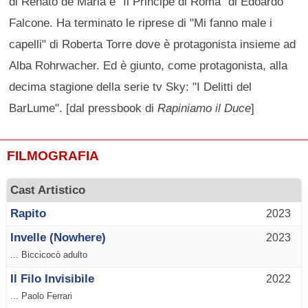
di Renato de Maria e "Il Principe di Roma" di Edoardo
Falcone. Ha terminato le riprese di "Mi fanno male i
capelli" di Roberta Torre dove è protagonista insieme ad
Alba Rohrwacher. Ed è giunto, come protagonista, alla
decima stagione della serie tv Sky: "I Delitti del
BarLume". [dal pressbook di
Rapiniamo il Duce
]
FILMOGRAFIA
Cast Artistico
Rapito
2023
Invelle (Nowhere)
2023
... Biccicocò adulto
Il Filo Invisibile
2022
... Paolo Ferrari