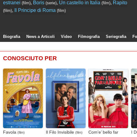
estranei
,
Boris
,
Un castello in Italia
,
Rapito
(film)
(serie)
(film)
,
Il Principe di Roma
(film)
(film)
Biografia
News a Articoli
Video
Filmografia
Seriegrafia
Fo
CONOSCIUTO PER
Favola
Il Filo Invisibile
Com’e’ bello far
I D
(film)
(film)