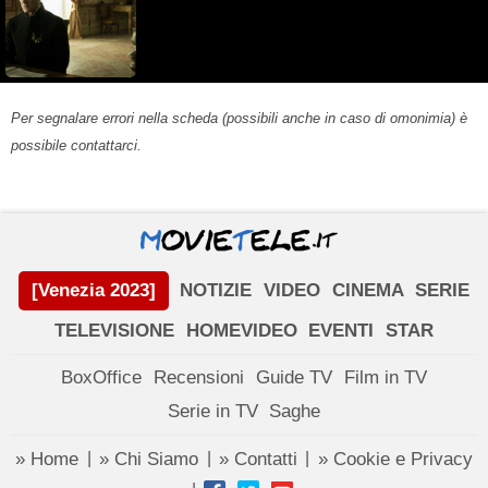
Per segnalare errori nella scheda (possibili anche in caso di omonimia) è
possibile contattarci.
[Venezia 2023]
NOTIZIE
VIDEO
CINEMA
SERIE
TELEVISIONE
HOMEVIDEO
EVENTI
STAR
BoxOffice
Recensioni
Guide TV
Film in TV
Serie in TV
Saghe
» Home
» Chi Siamo
» Contatti
» Cookie e Privacy
|
|
|