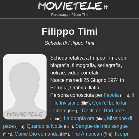
Personaggi
Filippo Timi
Filippo Timi
Scheda di Filippo Timi
Scheda relativa a Filippo Timi, con
biografia, filmografia, seriegrafia,
notizie, video correlati.
Nasce martedì 25 Giugno 1974 in
Perugia, Umbria, Italia.
Persona conosciuta per
Favola
,
Il
(film)
Filo Invisibile
,
Com’e’ bello far
(film)
l’amore
,
I Delitti del BarLume
(film)
,
La doppia ora
,
Missione di
(serie)
(film)
pace
,
Quando la Notte
,
Sangue del mio sangue
(film)
(film)
,
Come Dio comanda
,
The American
,
I corpi
(film)
(film)
(film)