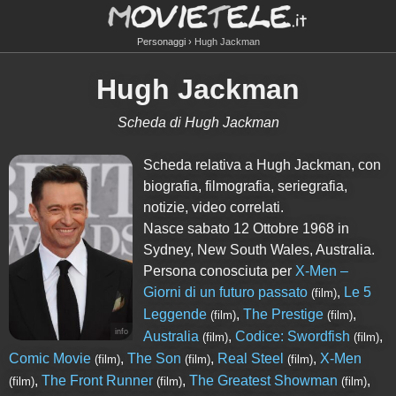
Personaggi
Hugh Jackman
Hugh Jackman
Scheda di Hugh Jackman
Scheda relativa a Hugh Jackman, con
biografia, filmografia, seriegrafia,
notizie, video correlati.
Nasce sabato 12 Ottobre 1968 in
Sydney, New South Wales, Australia.
Persona conosciuta per
X-Men –
Giorni di un futuro passato
,
Le 5
(film)
Leggende
,
The Prestige
,
(film)
(film)
info
Australia
,
Codice: Swordfish
,
(film)
(film)
Comic Movie
,
The Son
,
Real Steel
,
X-Men
(film)
(film)
(film)
,
The Front Runner
,
The Greatest Showman
,
(film)
(film)
(film)