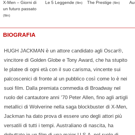
X-Men – Giorni di
Le 5 Leggende
The Prestige
Aus
(film)
(film)
un futuro passato
(film)
BIOGRAFIA
HUGH JACKMAN è un attore candidato agli Oscar®,
vincitore di Golden Globe e Tony Award, che ha stupito
le platee di ogni età con il suo carisma, vincente sui
palcoscenici di fronte al un pubblico così come lo è nei
suoi film. Dalla premiata commedia di Broadway nel
ruolo del cantautore anni ’70 Peter Allen, fino agli artigli
metallici di Wolverine nella saga blockbuster di X-Men,
Jackman ha dato prova di essere uno degli attori più
versatili di tutti i tempi. Australiano di nascita, ha
debuttato in un film di una major U.S.A. nel ruolo di