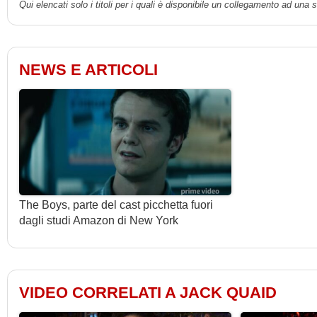
Qui elencati solo i titoli per i quali è disponibile un collegamento ad una
NEWS E ARTICOLI
The Boys, parte del cast picchetta fuori
dagli studi Amazon di New York
VIDEO CORRELATI A JACK QUAID