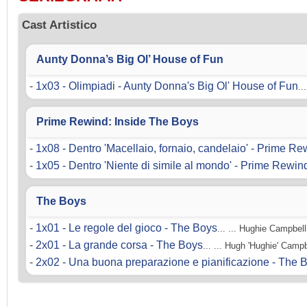
Cast Artistico
Aunty Donna’s Big Ol’ House of Fun
-
1x03 - Olimpiadi - Aunty Donna's Big Ol' House of Fun
...
Prime Rewind: Inside The Boys
-
1x08 - Dentro 'Macellaio, fornaio, candelaio' - Prime R
-
1x05 - Dentro 'Niente di simile al mondo' - Prime Rewin
The Boys
-
1x01 - Le regole del gioco - The Boys
... ... Hughie Campbell
-
2x01 - La grande corsa - The Boys
... ... Hugh 'Hughie' Campb
-
2x02 - Una buona preparazione e pianificazione - The 