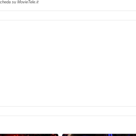
 scheda su MovieTele.it