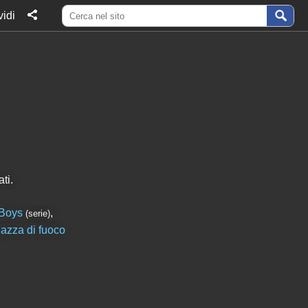
idi
ti.
Boys
,
(serie)
azza di fuoco