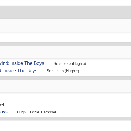
ewind: Inside The Boys
... ... Se stesso (Hughie)
d: Inside The Boys
... ... Se stesso (Hughie)
ell
Boys
... ... Hugh 'Hughie' Campbell