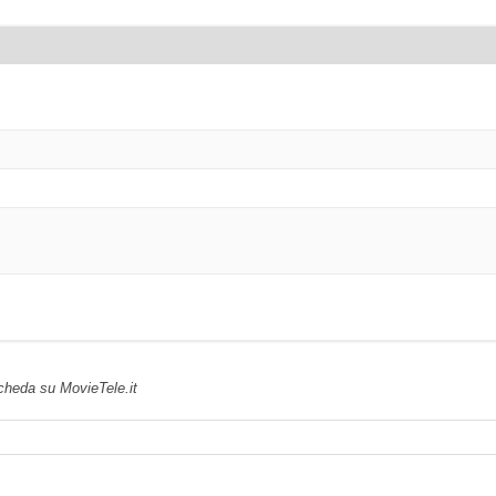
scheda su MovieTele.it