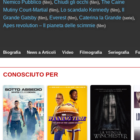
Nemico Pubblico
,
Chiudi gli occhi
,
The Caine
(film)
(film)
Mutiny Court-Martial
,
Lo scandalo Kennedy
,
Il
(film)
(film)
Grande Gatsby
,
Everest
,
Caterina la Grande
,
(film)
(film)
(serie)
Apes revolution – Il pianeta delle scimmie
(film)
Biografia
News a Articoli
Video
Filmografia
Seriegrafia
Fo
CONOSCIUTO PER