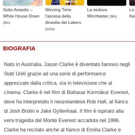
Sotto Assedio –
Winning Time:
La vedova
Lo
White House Down
l’ascesa della
Winchester
Ke
(film)
dinastia dei Lakers
(film)
(serie)
BIOGRAFIA
Nato in Australia, Jason Clarke è diventato famoso negli
Stati Uniti grazie ad una serie di performance
apprezzate dalla critica, sia in televisione che al
cinema. Clarke è nel film di Baltasar Kormákur Everest,
dove ha interpretato il neozelandese Rob Hall, al fianco
di Josh Brolin e Jake Gyllenhaal. Il film è ispirato alla
vera tragedia del Monte Everest accaduta nel 1996.
Clarke ha recitato anche al fianco di Emilia Clarke e