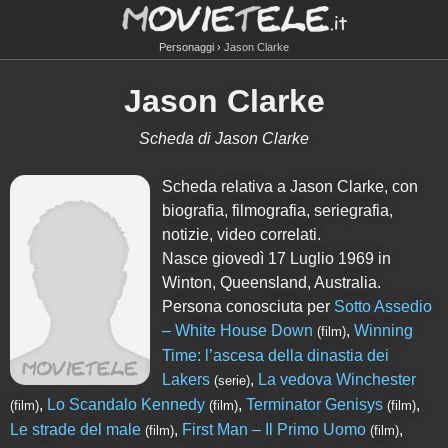
Personaggi
Jason Clarke
Jason Clarke
Scheda di Jason Clarke
Scheda relativa a Jason Clarke, con
biografia, filmografia, seriegrafia,
notizie, video correlati.
Nasce giovedì 17 Luglio 1969 in
Winton, Queensland, Australia.
Persona conosciuta per
Sotto Assedio
– White House Down
,
Winning
(film)
Time: l’ascesa della dinastia dei
Lakers
,
La vedova Winchester
(serie)
,
Lo Scandalo Kennedy
,
Terminator Genisys
,
(film)
(film)
(film)
Le strade del male
,
First Man – Il Primo Uomo
,
(film)
(film)