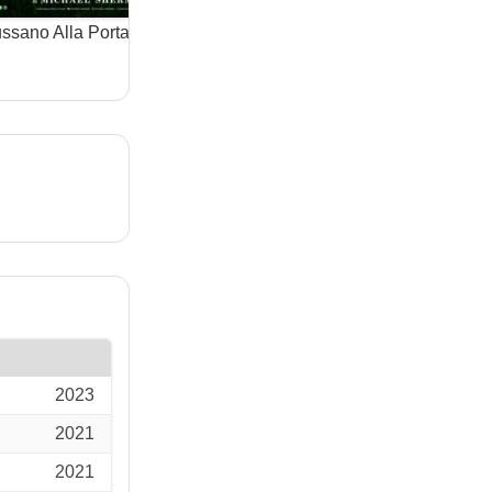
ssano Alla Porta
Matrix Resurrections
Froze
(film)
(film)
ghiac
2023
2021
2021