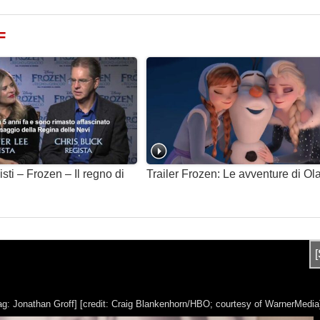
F
gisti – Frozen – Il regno di
Trailer Frozen: Le avventure di Ola
ag: Jonathan Groff]
[credit: Craig Blankenhorn/HBO; courtesy of WarnerMedia