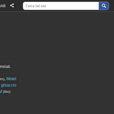
idi
relati.
,
Motel
ilm)
i ghiaccio
af
(film)