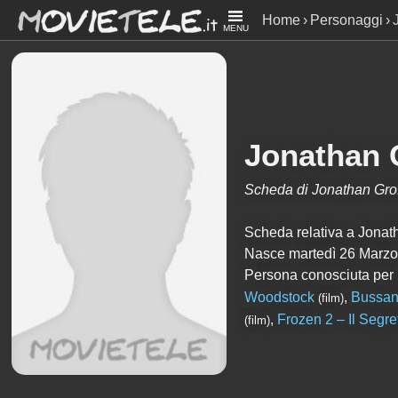
Home
Personaggi
MENU
Jonathan 
Scheda di Jonathan Grof
Scheda relativa a Jonathan
Nasce martedì 26 Marzo
Persona conosciuta per
Woodstock
,
Bussano
(film)
,
Frozen 2 – Il Segre
(film)