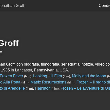
Jonathan Groff
Condiv
Groff
f
 Groff, con biografia, filmografia, seriegrafia, notizie, video cor
 1985 in Lancaster, Pennsylvania, USA.
Frozen Fever
,
Looking – Il Film
,
Molly and the Moon
(film)
(film)
(f
 Alla Porta
,
Matrix Resurrections
,
Frozen – Il regno d
(film)
(film)
to di Arendelle
,
Hamilton
,
Frozen – Le avventure di Ol
(film)
(film)