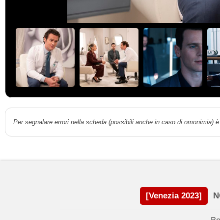
Per segnalare errori nella scheda (possibili anche in caso di omonimia) è 
[Venezia 2023]
N