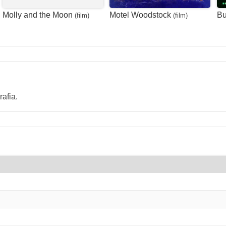
Molly and the Moon
Motel Woodstock
Bu
(film)
(film)
afia.