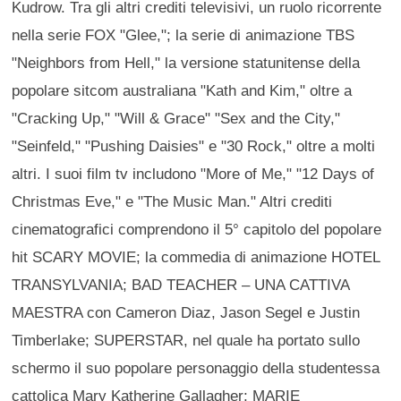
Kudrow. Tra gli altri crediti televisivi, un ruolo ricorrente
nella serie FOX "Glee,"; la serie di animazione TBS
"Neighbors from Hell," la versione statunitense della
popolare sitcom australiana "Kath and Kim," oltre a
"Cracking Up," "Will & Grace" "Sex and the City,"
"Seinfeld," "Pushing Daisies" e "30 Rock," oltre a molti
altri. I suoi film tv includono "More of Me," "12 Days of
Christmas Eve," e "The Music Man." Altri crediti
cinematografici comprendono il 5° capitolo del popolare
hit SCARY MOVIE; la commedia di animazione HOTEL
TRANSYLVANIA; BAD TEACHER – UNA CATTIVA
MAESTRA con Cameron Diaz, Jason Segel e Justin
Timberlake; SUPERSTAR, nel quale ha portato sullo
schermo il suo popolare personaggio della studentessa
cattolica Mary Katherine Gallagher; MARIE