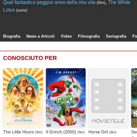
Quel fantastico peggior anno della mia vita
,
The White
(film)
Lotus
(serie)
Biografia
News a Articoli
Video
Filmografia
Seriegrafia
Fo
CONOSCIUTO PER
The Little Hours
Il Grinch (2000)
Horse Girl
Ser
(film)
(film)
(film)