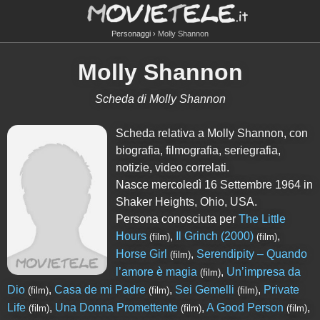
Personaggi
Molly Shannon
Molly Shannon
Scheda di Molly Shannon
Scheda relativa a Molly Shannon, con
biografia, filmografia, seriegrafia,
notizie, video correlati.
Nasce mercoledì 16 Settembre 1964 in
Shaker Heights, Ohio, USA.
Persona conosciuta per
The Little
Hours
,
Il Grinch (2000)
,
(film)
(film)
Horse Girl
,
Serendipity – Quando
(film)
l’amore è magia
,
Un’impresa da
(film)
Dio
,
Casa de mi Padre
,
Sei Gemelli
,
Private
(film)
(film)
(film)
Life
,
Una Donna Promettente
,
A Good Person
,
(film)
(film)
(film)