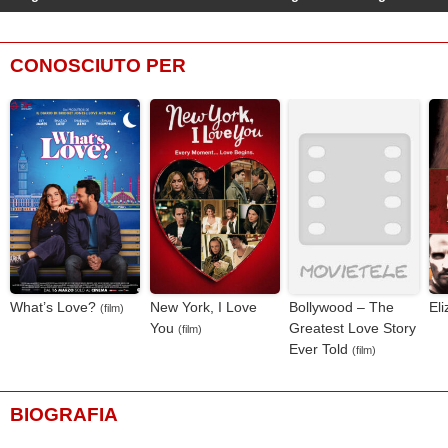
CONOSCIUTO PER
What’s Love?
New York, I Love
Bollywood – The
Eli
(film)
You
Greatest Love Story
(film)
Ever Told
(film)
BIOGRAFIA