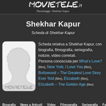
Personaggi
Shekhar Kapur
Shekhar Kapur
Scheda di Shekhar Kapur
Scheda relativa a Shekhar Kapur, con
biografia, filmografia, seriegrafia,
notizie, video correlati.
Persona conosciuta per
What’s Love?
,
New York, I Love You
,
(film)
(film)
Bollywood – The Greatest Love Story
Ever Told
,
Elizabeth
,
(film)
(film)
Elizabeth – The Golden Age
(film)
Biografia
News a Articoli
Video
Filmografia
Seriegrafia
Fo