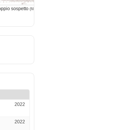
ppio sospetto
Normale
(film)
(film)
2022
2022