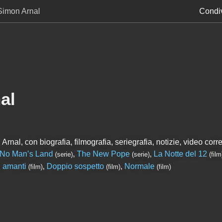
Simon Arnal
Condiv
al
nal, con biografia, filmografia, seriegrafia, notizie, video correl
No Man’s Land
,
The New Pope
,
La Notte del 12
(serie)
(serie)
(film
i amanti
,
Doppio sospetto
,
Normale
(film)
(film)
(film)