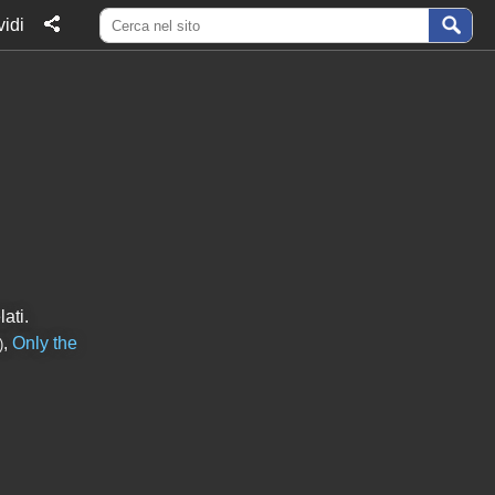
idi
ati.
,
Only the
)