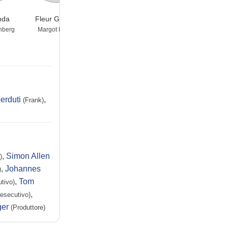
nda
Fleur Geffrier
Stefan Konarske
Olivier Chantreau
nberg
Margot Bostal
Ulrich Wrangel
Émile Charpentier
erduti
,
(Frank)
,
Simon Allen
)
,
Johannes
)
,
Tom
tivo)
,
 esecutivo)
ger
(Produttore)