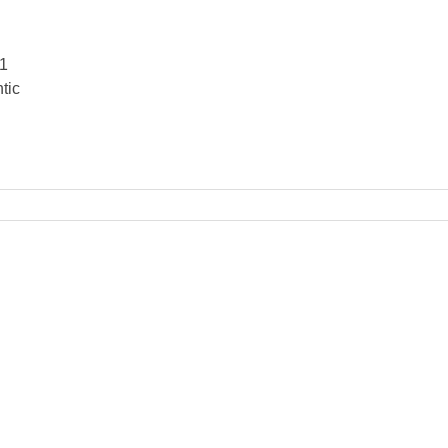
 1
tic