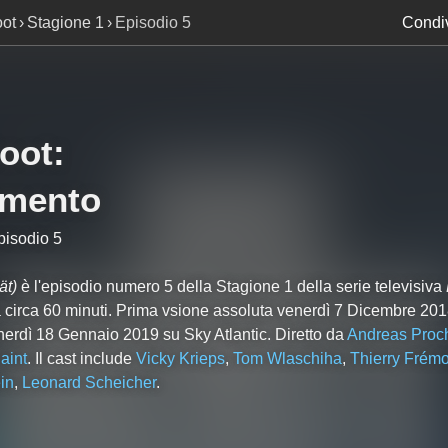
ot
Stagione 1
Episodio 5
Condiv
oot
:
mento
pisodio 5
ät)
è l'episodio numero
5
della Stagione
1
della serie televisiva
 circa 60 minuti. Prima vsione assoluta venerdì 7 Dicembre 201
enerdì 18 Gennaio 2019 su Sky Atlantic. Diretto da
Andreas Proc
aint
. Il cast include
Vicky Krieps
,
Tom Wlaschiha
,
Thierry Frémo
in
,
Leonard Scheicher
.