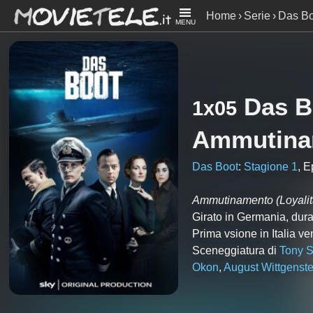
Home
Serie
Das Bo
MENU
Das B
1x05
Ammutina
Das Boot
:
Stagione 1
, E
Ammutinamento
(Loyalit
Girato in Germania, dura
Prima vsione in Italia v
Sceneggiatura di
Tony S
Okon
,
August Wittgenste