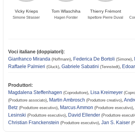
Vicky Krieps
Tom Wlaschiha
Thierry Frémont
Simone Strasser
Hagen Forster
Ispettore Pierre Duval
Co
Voci italiane (doppiatori):
Gianfranco Miranda
,
Federica De Bortoli
,
(Hoffmann)
(Simone)
Raffaele Palmieri
,
Gabriele Sabatini
,
Edoar
(Gluck)
(Tennstedt)
Produttori:
Magdalena Steffenhagen
,
Lisa Kreimeyer
(Coproduttore)
(Copro
,
Martin Ambrosch
,
Andr
(Produttore associato)
(Produttore creativo)
Betz
,
Marcus Ammon
(Produttore esecutivo)
(Produttore esecutivo)
Lesinski
,
David Ellender
(Produttore esecutivo)
(Produttore esecuti
Christian Franckenstein
,
Jan S. Kaiser
(Produttore esecutivo)
(P