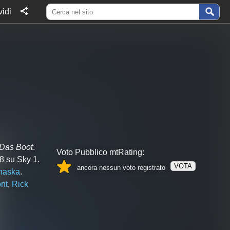
idi
Das Boot
.
Voto Pubblico mtRating:
8 su Sky 1.
VOTA
ancora nessun voto registrato
haska
.
nt
,
Rick