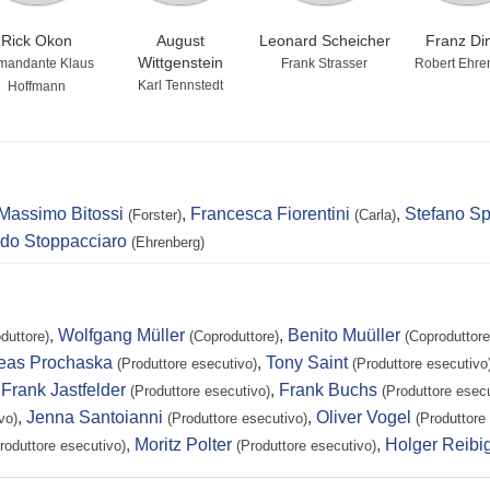
Rick Okon
August
Leonard Scheicher
Franz Di
Wittgenstein
mandante Klaus
Frank Strasser
Robert Ehre
Karl Tennstedt
Hoffmann
Massimo Bitossi
,
Francesca Fiorentini
,
Stefano Sp
(Forster)
(Carla)
do Stoppacciaro
(Ehrenberg)
,
Wolfgang Müller
,
Benito Muüller
duttore)
(Coproduttore)
(Coproduttore
eas Prochaska
,
Tony Saint
(Produttore esecutivo)
(Produttore esecutivo
,
Frank Jastfelder
,
Frank Buchs
(Produttore esecutivo)
(Produttore esecu
,
Jenna Santoianni
,
Oliver Vogel
vo)
(Produttore esecutivo)
(Produttore
,
Moritz Polter
,
Holger Reibi
roduttore esecutivo)
(Produttore esecutivo)