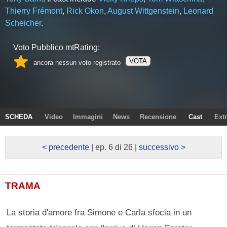
Thierry Frémont
,
Rick Okon
,
August Wittgenstein
,
Leonard
Scheicher
.
Voto Pubblico mtRating:
VOTA
ancora nessun voto registrato
SCHEDA
Video
Immagini
News
Recensione
Cast
Ext
< precedente
| ep. 6 di 26 |
successivo >
TRAMA
La storia d'amore fra Simone e Carla sfocia in un