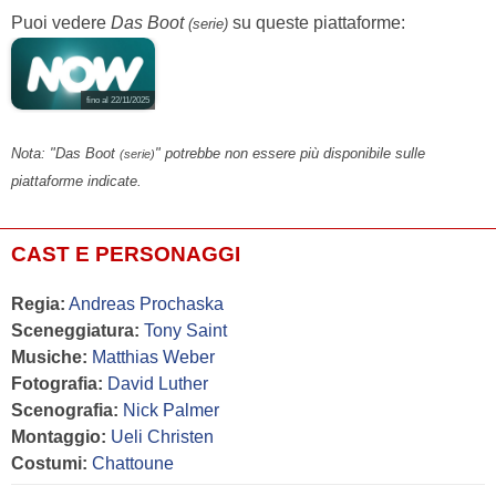
Puoi vedere
Das Boot
su queste piattaforme:
(serie)
fino al 22/11/2025
Nota: "Das Boot
" potrebbe non essere più disponibile sulle
(serie)
piattaforme indicate.
CAST E PERSONAGGI
Regia:
Andreas Prochaska
Sceneggiatura:
Tony Saint
Musiche:
Matthias Weber
Fotografia:
David Luther
Scenografia:
Nick Palmer
Montaggio:
Ueli Christen
Costumi:
Chattoune