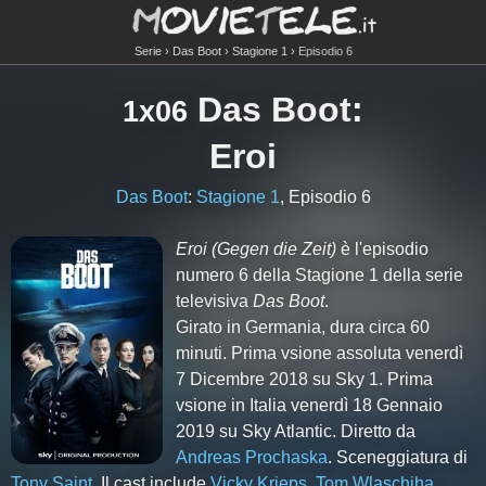
Serie
Das Boot
Stagione 1
Episodio 6
Das Boot
:
1x06
Eroi
Das Boot
:
Stagione 1
, Episodio 6
Eroi
(Gegen die Zeit)
è l'episodio
numero
6
della Stagione
1
della serie
televisiva
Das Boot
.
Girato in Germania, dura circa 60
minuti. Prima vsione assoluta venerdì
7 Dicembre 2018 su Sky 1. Prima
vsione in Italia venerdì 18 Gennaio
2019 su Sky Atlantic. Diretto da
Andreas Prochaska
. Sceneggiatura di
Tony Saint
. Il cast include
Vicky Krieps
,
Tom Wlaschiha
,