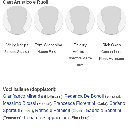
Cast Artistico e Ruoli:
Vicky Krieps
Tom Wlaschiha
Thierry
Rick Okon
Frémont
Simone Strasser
Hagen Forster
Comandante
Ispettore Pierre
Klaus Hoffmann
Duval
Voci italiane (doppiatori):
Gianfranco Miranda
,
Federica De Bortoli
,
(Hoffmann)
(Simone)
Massimo Bitossi
,
Francesca Fiorentini
,
Stefano
(Forster)
(Carla)
Sperduti
,
Raffaele Palmieri
,
Gabriele Sabatini
(Frank)
(Gluck)
,
Edoardo Stoppacciaro
(Tennstedt)
(Ehrenberg)