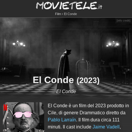
Film
El Conde
[
info credit
]
El Conde
(
2023
)
El Conde
El Conde è un film del 2023 prodotto in
Cile, di genere Drammatico diretto da
Pablo Larraín
. Il film dura circa
111
minuti. Il cast include
Jaime Vadell
,