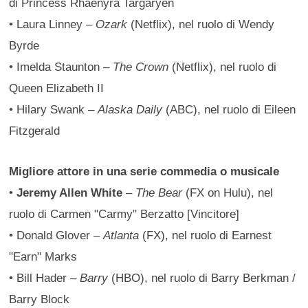
di Princess Rhaenyra Targaryen
• Laura Linney –
Ozark
(Netflix), nel ruolo di Wendy
Byrde
• Imelda Staunton –
The Crown
(Netflix), nel ruolo di
Queen Elizabeth II
• Hilary Swank –
Alaska Daily
(ABC), nel ruolo di Eileen
Fitzgerald
Migliore attore in una serie commedia o musicale
•
Jeremy Allen White
–
The Bear
(FX on Hulu), nel
ruolo di Carmen "Carmy" Berzatto [Vincitore]
• Donald Glover –
Atlanta
(FX), nel ruolo di Earnest
"Earn" Marks
• Bill Hader –
Barry
(HBO), nel ruolo di Barry Berkman /
Barry Block