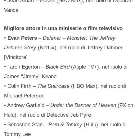
• Jean Smart –
Hacks
(HBO Max), nel ruolo di Deborah
Vance
Migliore attore in una miniserie o film televisivo
•
Evan Peters
–
Dahmer – Monster: The Jeffrey
Dahmer Story
(Netflix), nel ruolo di Jeffrey Dahmer
[Vincitore]
• Taron Egerton –
Black Bird
(Apple TV+), nel ruolo di
James "Jimmy" Keane
• Colin Firth –
The Staircase
(HBO Max), nel ruolo di
Michael Peterson
• Andrew Garfield –
Under the Banner of Heaven
(FX on
Hulu), nel ruolo di Detective Jeb Pyre
• Sebastian Stan –
Pam & Tommy
(Hulu), nel ruolo di
Tommy Lee