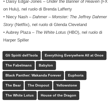
• Daisy Edgar-Jones –
Under the Banner of Heaven
(FX
on Hulu), nel ruolo di Brenda Lafferty
• Niecy Nash –
Dahmer – Monster: The Jeffrey Dahmer
Story
(Netflix), nel ruolo di Glenda Cleveland
• Aubrey Plaza –
The White Lotus
(HBO), nel ruolo di
Harper Spiller
Gli Spiriti dell’Isola
Everything Everywhere All at Once
The Fabelmans
Babylon
Black Panther: Wakanda Forever
Euphoria
The Bear
The Dropout
Yellowstone
The White Lotus
House of the Dragon