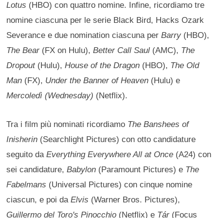
Lotus
(HBO) con quattro nomine. Infine, ricordiamo tre
nomine ciascuna per le serie Black Bird, Hacks Ozark
Severance e due nomination ciascuna per
Barry
(HBO),
The Bear
(FX on Hulu),
Better Call Saul
(AMC),
The
Dropout
(Hulu),
House of the Dragon
(HBO),
The Old
Man
(FX),
Under the Banner of Heaven
(Hulu) e
Mercoledì (Wednesday)
(Netflix).
Tra i film più nominati ricordiamo
The Banshees of
Inisherin
(Searchlight Pictures) con otto candidature
seguito da
Everything Everywhere All at Once
(A24) con
sei candidature,
Babylon
(Paramount Pictures) e
The
Fabelmans
(Universal Pictures) con cinque nomine
ciascun, e poi da
Elvis
(Warner Bros. Pictures),
Guillermo del Toro's Pinocchio
(Netflix) e
Tár
(Focus