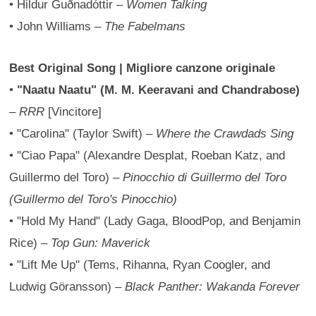
• Hildur Guðnadóttir –
Women Talking
• John Williams –
The Fabelmans
Best Original Song | Migliore canzone originale
•
"Naatu Naatu" (M. M. Keeravani and Chandrabose)
–
RRR
[Vincitore]
• "Carolina" (Taylor Swift) –
Where the Crawdads Sing
• "Ciao Papa" (Alexandre Desplat, Roeban Katz, and
Guillermo del Toro) –
Pinocchio di Guillermo del Toro
(Guillermo del Toro's Pinocchio)
• "Hold My Hand" (Lady Gaga, BloodPop, and Benjamin
Rice) –
Top Gun: Maverick
• "Lift Me Up" (Tems, Rihanna, Ryan Coogler, and
Ludwig Göransson) –
Black Panther: Wakanda Forever