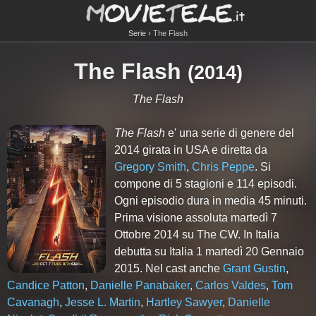
Serie
The Flash
The Flash
(2014)
The Flash
The Flash
e' una serie di genere del
2014 girata in USA e diretta da
Gregory Smith
,
Chris Peppe
. Si
compone di
5
stagioni e
114
episodi.
Ogni episodio dura in media 45 minuti.
Prima visione assoluta martedì 7
Ottobre 2014 su The CW. In Italia
debutta su Italia 1 martedì 20 Gennaio
2015. Nel cast anche
Grant Gustin
,
Candice Patton
,
Danielle Panabaker
,
Carlos Valdes
,
Tom
Cavanagh
,
Jesse L. Martin
,
Hartley Sawyer
,
Danielle