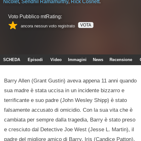
Nicolet
,
Sendhil Ramamurthy
,
Rick Cosnett
.
Voto Pubblico mtRating:
VOTA
ancora nessun voto registrato
SCHEDA
Episodi
Video
Immagini
News
Recensione
Barry Allen (Grant Gustin) aveva appena 11 anni quando
sua madre è stata uccisa in un incidente bizzarro e
terrificante e suo padre (John Wesley Shipp) è stato
falsamente accusato di omicidio. Con la sua vita che è
cambiata per sempre dalla tragedia, Barry è stato preso
e cresciuto dal Detective Joe West (Jesse L. Martin), il
padre del migliore amico di Barry, Iris (Candice Patton).