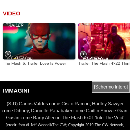
Gerry South
...
Night Manager
VIDEO
Neil Webb
...
Gat
Kayla Compton
...
-
Alexa Barajas
...
Esperanza Garcia
Ken Camroux-
...
Giudice Hankerson
Taylor
Kunal Jaggi
...
Steven Lee
The Flash 6, Trailer Love Is Power
Trailer The Flash 4×22 Thin
Shawn Stewart
...
Mitch Romero
[Schermo Intero]
IMMAGINI
(S-D) Carlos Valdes come Cisco Ramon, Hartley Sawyer
come Dibney, Danielle Panabaker come Caitlin Snow e Grant
Gustin come Barry Allen in The Flash 6x01 'Into The Void'
[credit: foto di Jeff Weddell/The CW; Copyright 2019 The CW Network,