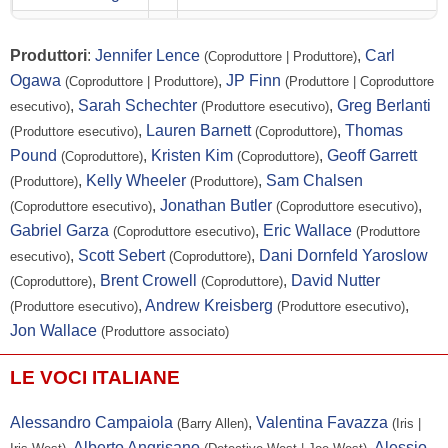
Jesse L. Martin
...
Detective Joe West | Joe West
Produttori
:
Jennifer Lence
,
Carl
(Coproduttore | Produttore)
Hartley Sawyer
...
Ralph Dibny / Elastic Man
Ogawa
,
JP Finn
(Coproduttore | Produttore)
(Produttore | Coproduttore
Danielle Nicolet
...
Cecile Horton
,
Sarah Schechter
,
Greg Berlanti
esecutivo)
(Produttore esecutivo)
Sendhil
...
Ramsey Rosso / Bloodwork
,
Lauren Barnett
,
Thomas
(Produttore esecutivo)
(Coproduttore)
Ramamurthy
Pound
,
Kristen Kim
,
Geoff Garrett
(Coproduttore)
(Coproduttore)
,
Kelly Wheeler
,
Sam Chalsen
(Produttore)
(Produttore)
Rick Cosnett
...
Eddie Thawne
,
Jonathan Butler
,
(Coproduttore esecutivo)
(Coproduttore esecutivo)
Michelle
...
-
Gabriel Garza
,
Eric Wallace
(Coproduttore esecutivo)
(Produttore
Harrison
,
Scott Sebert
,
Dani Dornfeld Yaroslow
esecutivo)
(Coproduttore)
John Wesley
...
Henry Allen
,
Brent Crowell
,
David Nutter
(Coproduttore)
(Coproduttore)
Shipp
,
Andrew Kreisberg
,
(Produttore esecutivo)
(Produttore esecutivo)
LaMonica
...
Mar Novu / Monitor
Jon Wallace
(Produttore associato)
Garrett
LE VOCI ITALIANE
Victoria Park
...
-
Chad Rook
...
-
Alessandro Campaiola
,
Valentina Favazza
(Barry Allen)
(Iris |
,
Alberto Angrisano
,
Alessio