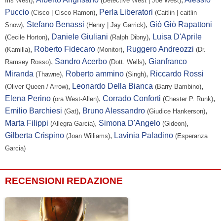
Iris West)
(Detective West | Joe West)
Patrick
...
-
Puccio
,
Perla Liberatori
(Cisco | Cisco Ramon)
(Caitlin | caitlin
Sabongui
,
Stefano Benassi
,
Giò Giò Rapattoni
Snow)
(Henry | Jay Garrick)
Al Sapienza
...
-
,
Daniele Giuliani
,
Luisa D'Aprile
(Cecile Horton)
(Ralph Dibny)
Stephen Amell
...
Oliver Queen / Arrow
,
Roberto Fidecaro
,
Ruggero Andreozzi
(Kamilla)
(Monitor)
(Dr.
,
Sandro Acerbo
,
Gianfranco
Ramsey Rosso)
(Dott. Wells)
Alistar Abell
...
Dottore ER
Miranda
,
Roberto ammino
,
Riccardo Rossi
(Thawne)
(Singh)
Yoshie Bancroft
...
Infermiera #2
,
Leonardo Della Bianca
,
(Oliver Queen / Arrow)
(Barry Bambino)
Osmond
...
Uniform With Junkie
Elena Perino
,
Corrado Conforti
,
(ora West-Allen)
(Chester P. Runk)
Bramble
Emilio Barchiesi
,
Bruno Alessandro
,
(Gat)
(Giudice Hankerson)
Marta Filippi
,
Simona D'Angelo
,
Lauren
...
Barista
(Allegra Garcia)
(Gideon)
Gilberta Crispino
,
Lavinia Paladino
Carnovale
(Joan Williams)
(Esperanza
Garcia)
Fulvio Cecere
...
Ufficiale Vukuvich
Olivia Cheng
...
Linda Park
RECENSIONI REDAZIONE
Jennifer Cheon
...
Paramedico
Gigi Jackman
...
Bank Teller
Dee Jay
...
Ragazzo della lavanderia