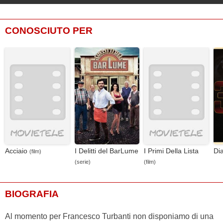
CONOSCIUTO PER
Acciaio
I Delitti del BarLume
I Primi Della Lista
Dia
(film)
(serie)
(film)
BIOGRAFIA
Al momento per Francesco Turbanti non disponiamo di una