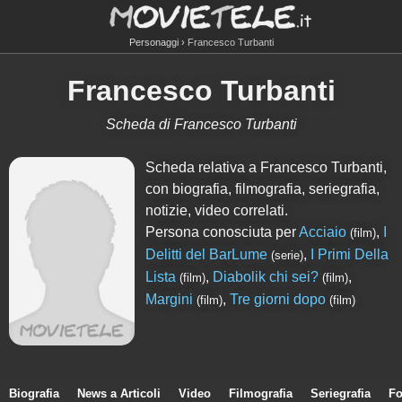
Personaggi
Francesco Turbanti
Francesco Turbanti
Scheda di Francesco Turbanti
Scheda relativa a Francesco Turbanti,
con biografia, filmografia, seriegrafia,
notizie, video correlati.
Persona conosciuta per
Acciaio
,
I
(film)
Delitti del BarLume
,
I Primi Della
(serie)
Lista
,
Diabolik chi sei?
,
(film)
(film)
Margini
,
Tre giorni dopo
(film)
(film)
Biografia
News a Articoli
Video
Filmografia
Seriegrafia
Fo