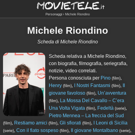
Personaggi
Michele Riondino
Michele Riondino
Scheda di Michele Riondino
Scheda relativa a Michele Riondino,
con biografia, filmografia, seriegrafia,
notizie, video correlati.
Persona conosciuta per
Pino
,
(film)
Henry
,
I Nostri Fantasmi
,
Il
(film)
(film)
giovane favoloso
,
Un’avventura
(film)
,
La Mossa Del Cavallo – C’era
(film)
Una Volta Vigata
,
Fedeltà
,
(film)
(serie)
info
Pietro Mennea – La freccia del Sud
,
Restiamo amici
,
Gli sfiorati
,
I Leoni di Sicilia
(film)
(film)
(film)
,
Con il fiato sospeso
,
Il giovane Montalbano
,
(serie)
(film)
(serie)