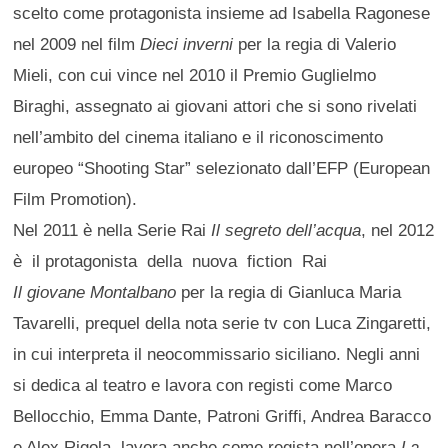
scelto come protagonista insieme ad Isabella Ragonese
nel 2009 nel film
Dieci inverni
per la regia di Valerio
Mieli, con cui vince nel 2010 il Premio Guglielmo
Biraghi, assegnato ai giovani attori che si sono rivelati
nell’ambito del cinema italiano e il riconoscimento
europeo “Shooting Star” selezionato dall’EFP (European
Film Promotion).
Nel 2011 è nella Serie Rai
Il segreto dell’acqua
, nel 2012
è il protagonista della nuova fiction Rai
Il giovane Montalbano
per la regia di Gianluca Maria
Tavarelli, prequel della nota serie tv con Luca Zingaretti,
in cui interpreta il neocommissario siciliano. Negli anni
si dedica al teatro e lavora con registi come Marco
Bellocchio, Emma Dante, Patroni Griffi, Andrea Baracco
e Alex Rigola, lavora anche come regista nell’opera
La