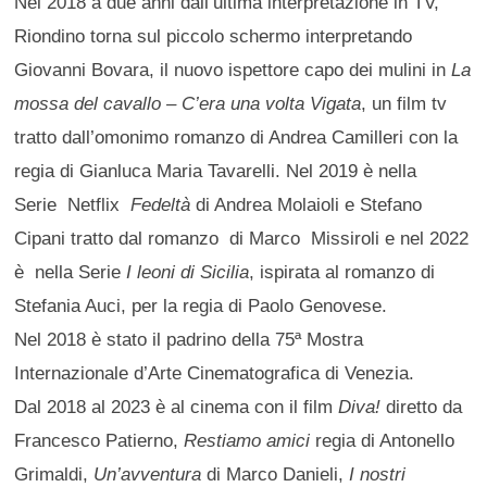
Nel 2018 a due anni dall’ultima interpretazione in TV,
Riondino torna sul piccolo schermo interpretando
Giovanni Bovara, il nuovo ispettore capo dei mulini in
La
mossa del cavallo – C’era una volta Vigata
, un film tv
tratto dall’omonimo romanzo di Andrea Camilleri con la
regia di Gianluca Maria Tavarelli. Nel 2019 è nella
Serie Netflix
Fedeltà
di Andrea Molaioli e Stefano
Cipani tratto dal romanzo di Marco Missiroli e nel 2022
è nella Serie
I leoni di Sicilia
, ispirata al romanzo di
Stefania Auci, per la regia di Paolo Genovese.
Nel 2018 è stato il padrino della 75ª Mostra
Internazionale d’Arte Cinematografica di Venezia.
Dal 2018 al 2023 è al cinema con il film
Diva!
diretto da
Francesco Patierno,
Restiamo amici
regia di Antonello
Grimaldi,
Un’avventura
di Marco Danieli,
I nostri