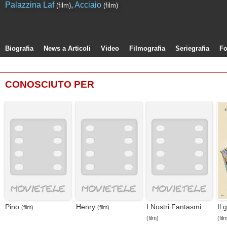
Palazzina Laf
,
Acciaio
(film)
(film)
Biografia
News a Articoli
Video
Filmografia
Seriegrafia
Fo
CONOSCIUTO PER
Pino
Henry
I Nostri Fantasmi
Il 
(film)
(film)
(film)
(fil