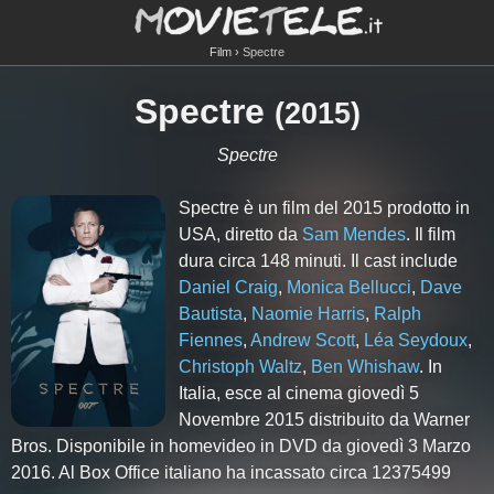
Film
Spectre
Spectre
(
2015
)
Spectre
Spectre è un film del 2015 prodotto in
USA, diretto da
Sam Mendes
. Il film
dura circa
148
minuti. Il cast include
Daniel Craig
,
Monica Bellucci
,
Dave
Bautista
,
Naomie Harris
,
Ralph
Fiennes
,
Andrew Scott
,
Léa Seydoux
,
Christoph Waltz
,
Ben Whishaw
. In
Italia, esce al cinema giovedì 5
Novembre 2015 distribuito da Warner
Bros. Disponibile in homevideo in DVD da giovedì 3 Marzo
2016. Al Box Office italiano ha incassato circa 12375499