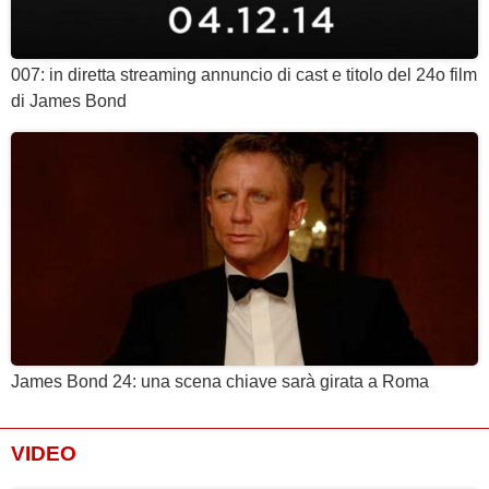
007: in diretta streaming annuncio di cast e titolo del 24o film
di James Bond
James Bond 24: una scena chiave sarà girata a Roma
VIDEO