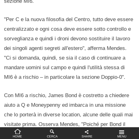
sezione MI6.
"Per C e la nuova filosofia del Centro, tutto deve essere
centralizzato e ogni cosa deve essere sotto controllo e
sorveglianza e quindi i droni devono sostituire il lavoro
dei singoli agenti segreti all'estero", afferma Mendes.
"Ci si domanda, quindi, se sia il caso di continuare a
mandare uomini sul campo e quindi l'utilità stessa di
MI6 è a rischio – in particolare la sezione Doppio-0".
Con MI6 a rischio, James Bond è costretto a chiedere
aiuto a Q e Moneypenny ed imbarca in una missione
che lo porterà in diverse location, alcune delle quali mai
visitate prima. Osserva Mendes, "Poiché per Bond il
suo viaggio personale è molto importante, abbiamo
Impostazioni privacy
HOME
CERCA
SHARE
MENU