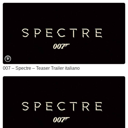
007 – Spectre – Teaser Trailer italiano