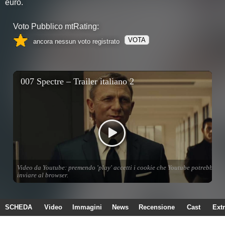
euro.
Voto Pubblico mtRating:
VOTA
ancora nessun voto registrato
SCHEDA
Video
Immagini
News
Recensione
Cast
Ext