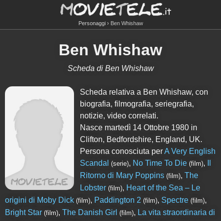
Personaggi
Ben Whishaw
Ben Whishaw
Scheda di Ben Whishaw
Scheda relativa a Ben Whishaw, con
biografia, filmografia, seriegrafia,
notizie, video correlati.
Nasce martedì 14 Ottobre 1980 in
Clifton, Bedfordshire, England, UK.
Persona conosciuta per
A Very English
Scandal
,
No Time To Die
,
Il
(serie)
(film)
Ritorno di Mary Poppins
,
The
(film)
Lobster
,
Heart of the Sea – Le
(film)
origini di Moby Dick
,
Paddington 2
,
Spectre
,
(film)
(film)
(film)
Bright Star
,
The Danish Girl
,
La vita straordinaria di
(film)
(film)