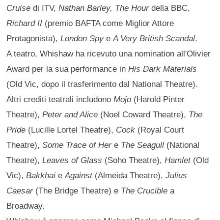
Cruise
di ITV,
Nathan Barley, The Hour
della BBC,
Richard II
(premio BAFTA come Miglior Attore
Protagonista),
London Spy
e
A Very British Scandal
.
A teatro, Whishaw ha ricevuto una nomination all'Olivier
Award per la sua performance in
His Dark Materials
(Old Vic, dopo il trasferimento dal National Theatre).
Altri crediti teatrali includono
Mojo
(Harold Pinter
Theatre),
Peter and Alice
(Noel Coward Theatre),
The
Pride
(Lucille Lortel Theatre),
Cock
(Royal Court
Theatre),
Some Trace of Her
e
The Seagull
(National
Theatre),
Leaves of Glass
(Soho Theatre),
Hamlet
(Old
Vic),
Bakkhai
e
Against
(Almeida Theatre),
Julius
Caesar
(The Bridge Theatre) e
The Crucible
a
Broadway.