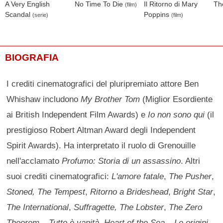
A Very English
No Time To Die
Il Ritorno di Mary
Th
(film)
Scandal
Poppins
(serie)
(film)
BIOGRAFIA
I crediti cinematografici del pluripremiato attore Ben
Whishaw includono
My Brother Tom
(Miglior Esordiente
ai British Independent Film Awards) e
Io non sono qui
(il
prestigioso Robert Altman Award degli Independent
Spirit Awards). Ha interpretato il ruolo di Grenouille
nell'acclamato
Profumo: Storia di un assassino
. Altri
suoi crediti cinematografici:
L'amore fatale
,
The Pusher
,
Stoned,
The Tempest
,
Ritorno a Brideshead
,
Bright Star
,
The International
,
Suffragette, The Lobster
,
The Zero
Theorem – Tutto è vanità
,
Heart of the Sea – Le origini