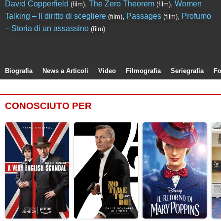
David Copperfield
,
The Zero Theorem
,
Women
(film)
(film)
Talking – Il diritto di scegliere
,
Passages
,
Profumo
(film)
(film)
– Storia di un assassino
(film)
Biografia
News a Articoli
Video
Filmografia
Seriegrafia
Fo
CONOSCIUTO PER