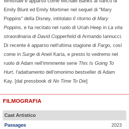
Whishaw è apparso come Michael Banks al fianco di
Emily Blunt ed Emily Mortimer nel sequel di "Mary
Poppins" della Disney, intitolato
Il ritorno di Mary
Poppins,
e ha recitato nel ruolo di Uriah Heep in
La vita
straordinaria di David Copperfield
di Armando Iannucci.
Di recente è apparso nell'ultima stagione di
Fargo
, così
come in
Surge
di Aneil Karia, e presto lo vedremo nel
ruolo di Adam nell'imminente serie
This Is Going To
Hurt
, l'adattamento dell'omonimo bestseller di Adam
Kay. [dal pressbook di
No Time To Die
]
FILMOGRAFIA
Cast Artistico
Passages
2023