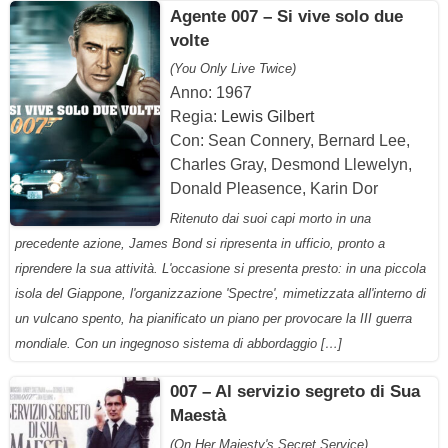
Agente 007 – Si vive solo due
volte
(You Only Live Twice)
Anno: 1967
Regia:
Lewis Gilbert
Con: Sean Connery, Bernard Lee,
Charles Gray, Desmond Llewelyn,
Donald Pleasence, Karin Dor
Ritenuto dai suoi capi morto in una
precedente azione, James Bond si ripresenta in ufficio, pronto a
riprendere la sua attività. L'occasione si presenta presto: in una piccola
isola del Giappone, l'organizzazione 'Spectre', mimetizzata all'interno di
un vulcano spento, ha pianificato un piano per provocare la III guerra
mondiale. Con un ingegnoso sistema di abbordaggio […]
007 – Al servizio segreto di Sua
Maestà
(On Her Majesty's Secret Service)