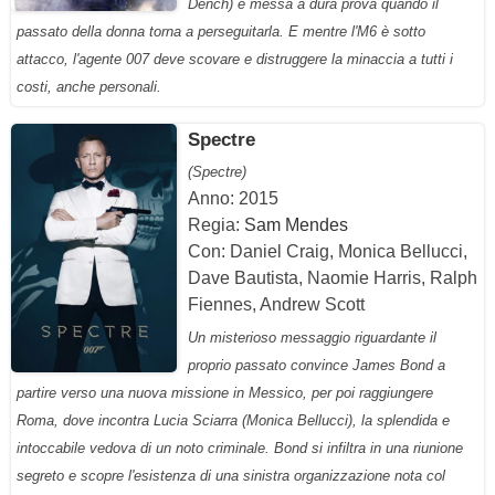
Dench) è messa a dura prova quando il
passato della donna torna a perseguitarla. E mentre l'M6 è sotto
attacco, l'agente 007 deve scovare e distruggere la minaccia a tutti i
costi, anche personali.
Spectre
(Spectre)
Anno: 2015
Regia:
Sam Mendes
Con: Daniel Craig, Monica Bellucci,
Dave Bautista, Naomie Harris, Ralph
Fiennes, Andrew Scott
Un misterioso messaggio riguardante il
proprio passato convince James Bond a
partire verso una nuova missione in Messico, per poi raggiungere
Roma, dove incontra Lucia Sciarra (Monica Bellucci), la splendida e
intoccabile vedova di un noto criminale. Bond si infiltra in una riunione
segreto e scopre l'esistenza di una sinistra organizzazione nota col