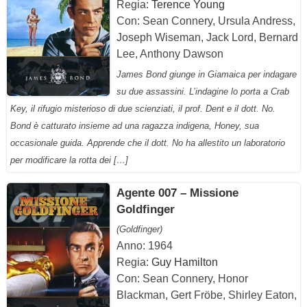
Regia:
Terence Young
Con: Sean Connery, Ursula Andress,
Joseph Wiseman, Jack Lord, Bernard
Lee, Anthony Dawson
James Bond giunge in Giamaica per indagare
su due assassini. L’indagine lo porta a Crab
Key, il rifugio misterioso di due scienziati, il prof. Dent e il dott. No.
Bond è catturato insieme ad una ragazza indigena, Honey, sua
occasionale guida. Apprende che il dott. No ha allestito un laboratorio
per modificare la rotta dei […]
Agente 007 – Missione
Goldfinger
(Goldfinger)
Anno: 1964
Regia:
Guy Hamilton
Con: Sean Connery, Honor
Blackman, Gert Fröbe, Shirley Eaton,