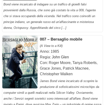
Bond viene incaricato di indagare su un traffico di gioielli falsi
provenienti dalla Russia, che sono già costato la vita a 009, l'agente
che si stava occupando della vicenda. Nel traffico sono coinvolti un
principe indiano, un generale russo ed un'affascinante e misteriosa
donna, Octopussy. Approfittando del circo […]
007 – Bersaglio mobile
(A View to a Kill)
Anno: 1985
Regia:
John Glen
Con: Roger Moore, Tanya Roberts,
Grace Jones, Patrick Macnee,
Christopher Walken
James Bond viene incaricato di scoprire la
produzione di sofisticatissimi microchips da
computer simili a quelli realizzati nella Silicon Valley. Ovviamente,
anche i Servizi segreti sovietici sono interessati all'affare, Bond viene
inviato a Parigi, dove avvicina Max Zorin – un industriale di orgine russa