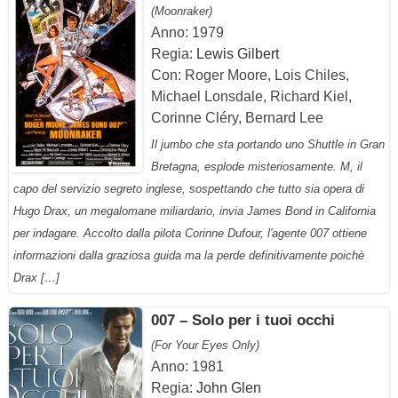
(Moonraker)
Anno: 1979
Regia:
Lewis Gilbert
Con: Roger Moore, Lois Chiles,
Michael Lonsdale, Richard Kiel,
Corinne Cléry, Bernard Lee
Il jumbo che sta portando uno Shuttle in Gran
Bretagna, esplode misteriosamente. M, il
capo del servizio segreto inglese, sospettando che tutto sia opera di
Hugo Drax, un megalomane miliardario, invia James Bond in California
per indagare. Accolto dalla pilota Corinne Dufour, l'agente 007 ottiene
informazioni dalla graziosa guida ma la perde definitivamente poichè
Drax […]
007 – Solo per i tuoi occhi
(For Your Eyes Only)
Anno: 1981
Regia:
John Glen