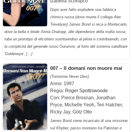
Izabella Scorupco
Dopo aver fatto esplodere una fabbrica
chimica russa (dove muore il collega Alec
Trevelyan) James Bond si reca a Montecarlo,
dove la bella e letale Xenia Onatopp, alle dipendenze della mafia russa,
ruba un prototipo di elicottero sostituendosi al pilota e contribuendo, con
la complicità del generale russo Ourumov, al furto del sistema satellitare
'Goldeneye', […]
007 – Il domani non muore mai
(Tomorrow Never Dies)
Anno: 1997
Regia:
Roger Spottiswoode
Con: Pierce Brosnan, Jonathan
Pryce, Michelle Yeoh, Teri Hatcher,
Ricky Jay, Götz Otto
James Bond viene incaricato di una missione
sul Khyber, passo montano tra Pakistan e