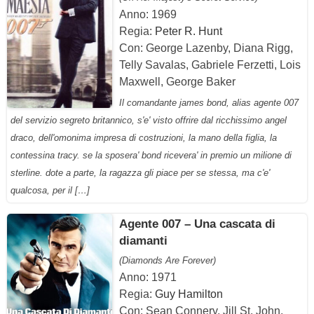
Anno: 1969
Regia:
Peter R. Hunt
Con: George Lazenby, Diana Rigg,
Telly Savalas, Gabriele Ferzetti, Lois
Maxwell, George Baker
Il comandante james bond, alias agente 007
del servizio segreto britannico, s'e' visto offrire dal ricchissimo angel
draco, dell'omonima impresa di costruzioni, la mano della figlia, la
contessina tracy. se la sposera' bond ricevera' in premio un milione di
sterline. dote a parte, la ragazza gli piace per se stessa, ma c'e'
qualcosa, per il […]
Agente 007 – Una cascata di
diamanti
(Diamonds Are Forever)
Anno: 1971
Regia:
Guy Hamilton
Con: Sean Connery, Jill St. John,