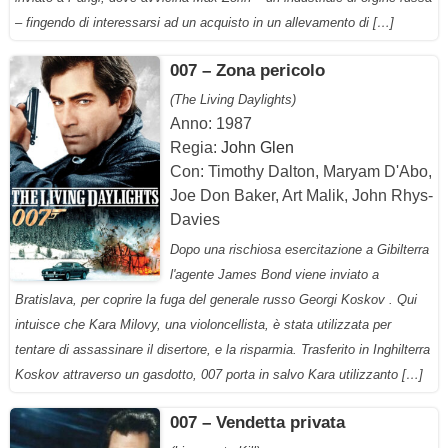
– fingendo di interessarsi ad un acquisto in un allevamento di […]
007 – Zona pericolo
(The Living Daylights)
Anno: 1987
Regia:
John Glen
Con: Timothy Dalton, Maryam D'Abo,
Joe Don Baker, Art Malik, John Rhys-
Davies
Dopo una rischiosa esercitazione a Gibilterra
l'agente James Bond viene inviato a
Bratislava, per coprire la fuga del generale russo Georgi Koskov . Qui
intuisce che Kara Milovy, una violoncellista, è stata utilizzata per
tentare di assassinare il disertore, e la risparmia. Trasferito in Inghilterra
Koskov attraverso un gasdotto, 007 porta in salvo Kara utilizzanto […]
007 – Vendetta privata