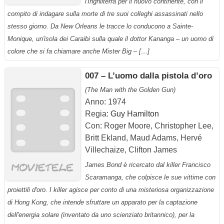
l'Inghilterra per il nuovo continente, con il
compito di indagare sulla morte di tre suoi colleghi assassinati nello
stesso giorno. Da New Orleans le tracce lo conducono a Sainte-
Monique, un'isola dei Caraibi sulla quale il dottor Kananga – un uomo di
colore che si fa chiamare anche Mister Big – […]
007 – L’uomo dalla pistola d’oro
(The Man with the Golden Gun)
Anno: 1974
Regia:
Guy Hamilton
Con: Roger Moore, Christopher Lee,
Britt Ekland, Maud Adams, Hervé
Villechaize, Clifton James
James Bond è ricercato dal killer Francisco
Scaramanga, che colpisce le sue vittime con
proiettili d'oro. I killer agisce per conto di una misteriosa organizzazione
di Hong Kong, che intende sfruttare un apparato per la captazione
dell'energia solare (inventato da uno scienziato britannico), per la