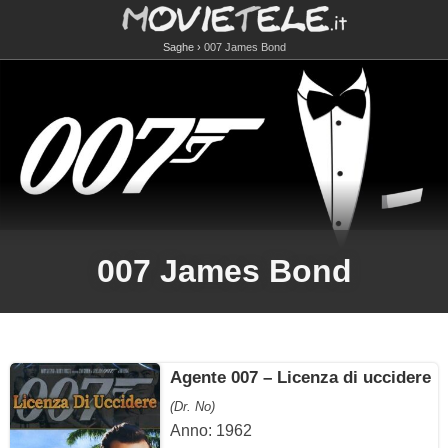
Saghe
007 James Bond
007 James Bond
Agente 007 – Licenza di uccidere
(Dr. No)
Anno: 1962