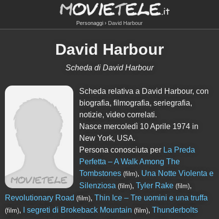
Personaggi
David Harbour
David Harbour
Scheda di David Harbour
Scheda relativa a David Harbour, con
biografia, filmografia, seriegrafia,
notizie, video correlati.
Nasce mercoledì 10 Aprile 1974 in
New York, USA.
Persona conosciuta per
La Preda
Perfetta – A Walk Among The
Tombstones
,
Una Notte Violenta e
(film)
Silenziosa
,
Tyler Rake
,
(film)
(film)
Revolutionary Road
,
Thin Ice – Tre uomini e una truffa
(film)
,
I segreti di Brokeback Mountain
,
Thunderbolts
(film)
(film)