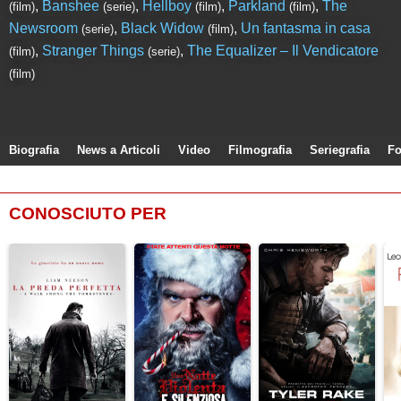
,
Banshee
,
Hellboy
,
Parkland
,
The
(film)
(serie)
(film)
(film)
Newsroom
,
Black Widow
,
Un fantasma in casa
(serie)
(film)
,
Stranger Things
,
The Equalizer – Il Vendicatore
(film)
(serie)
(film)
Biografia
News a Articoli
Video
Filmografia
Seriegrafia
Fo
CONOSCIUTO PER