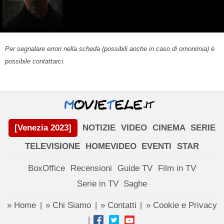
Per segnalare errori nella scheda (possibili anche in caso di omonimia) è
possibile contattarci.
[Venezia 2023]
NOTIZIE
VIDEO
CINEMA
SERIE
TELEVISIONE
HOMEVIDEO
EVENTI
STAR
BoxOffice
Recensioni
Guide TV
Film in TV
Serie in TV
Saghe
» Home
» Chi Siamo
» Contatti
» Cookie e Privacy
|
|
|
|