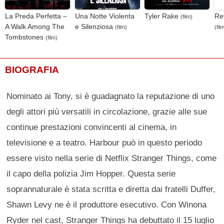
La Preda Perfetta –
Una Notte Violenta
Tyler Rake
Re
(film)
A Walk Among The
e Silenziosa
(film)
(fil
Tombstones
(film)
BIOGRAFIA
Nominato ai Tony, si è guadagnato la reputazione di uno
degli attori più versatili in circolazione, grazie alle sue
continue prestazioni convincenti al cinema, in
televisione e a teatro. Harbour può in questo periodo
essere visto nella serie di Netflix Stranger Things, come
il capo della polizia Jim Hopper. Questa serie
soprannaturale è stata scritta e diretta dai fratelli Duffer,
Shawn Levy ne è il produttore esecutivo. Con Winona
Ryder nel cast, Stranger Things ha debuttato il 15 luglio