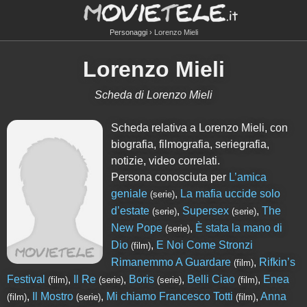
Personaggi
Lorenzo Mieli
Lorenzo Mieli
Scheda di Lorenzo Mieli
Scheda relativa a Lorenzo Mieli, con
biografia, filmografia, seriegrafia,
notizie, video correlati.
Persona conosciuta per
L’amica
geniale
,
La mafia uccide solo
(serie)
d’estate
,
Supersex
,
The
(serie)
(serie)
New Pope
,
È stata la mano di
(serie)
Dio
,
E Noi Come Stronzi
(film)
Rimanemmo A Guardare
,
Rifkin’s
(film)
Festival
,
Il Re
,
Boris
,
Belli Ciao
,
Enea
(film)
(serie)
(serie)
(film)
,
Il Mostro
,
Mi chiamo Francesco Totti
,
Anna
(film)
(serie)
(film)