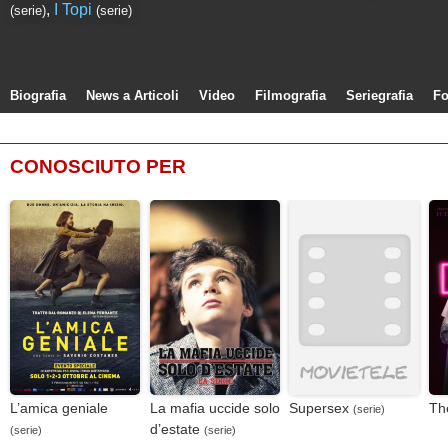
,
I Topi
(serie)
(serie)
Biografia
News a Articoli
Video
Filmografia
Seriegrafia
Fo
CONOSCIUTO PER
L’amica geniale
La mafia uccide solo
Supersex
Th
(serie)
d’estate
(serie)
(serie)