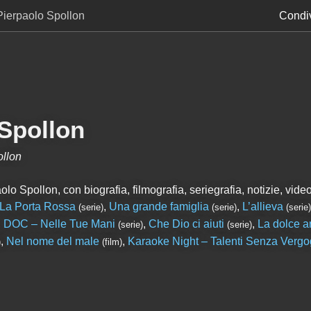
Pierpaolo Spollon
Condiv
 Spollon
ollon
lo Spollon, con biografia, filmografia, seriegrafia, notizie, video 
La Porta Rossa
,
Una grande famiglia
,
L’allieva
(serie)
(serie)
(serie)
,
DOC – Nelle Tue Mani
,
Che Dio ci aiuti
,
La dolce ar
(serie)
(serie)
,
Nel nome del male
,
Karaoke Night – Talenti Senza Verg
)
(film)