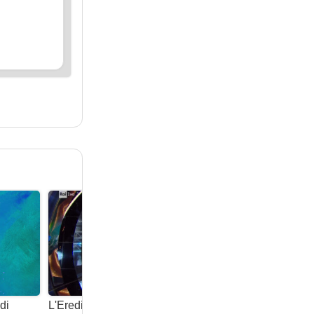
di
L'Eredità - Viva La Rai con Flavio Insinna