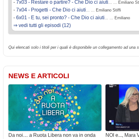
-
7x03 - Restare o partire? - Che Dio ci aiuti
... ... Emiliano Sti
-
7x04 - Progetti - Che Dio ci aiuti
... ... Emiliano Stiffi
-
6x01 - E tu, sei pronto? - Che Dio ci aiuti
... ... Emiliano
⇒ vedi tutti gli episodi (12)
Qui elencati solo i titoli per i quali è disponibile un collegamento ad una
NEWS E ARTICOLI
Da noi… a Ruota Libera non va in onda
NOI e..., Mara 