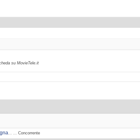
scheda su MovieTele.it
ogna
... ... Concorrente