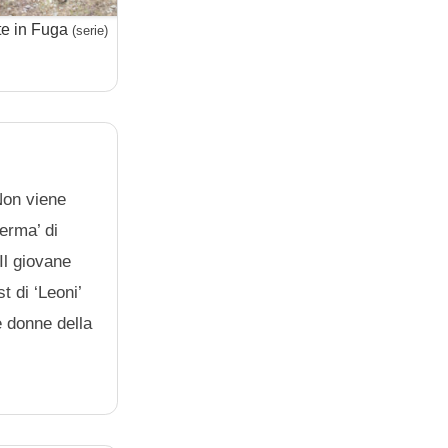
te in Fuga
DOC – Nelle Tue Mani
Che D
(serie)
(serie)
 Non viene
ferma’ di
Il giovane
t di ‘Leoni’
e donne della