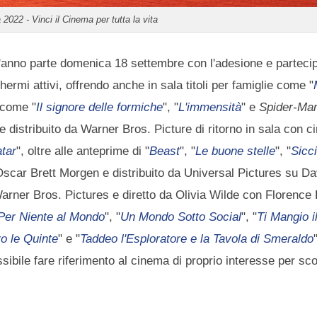
2022 - Vinci il Cinema per tutta la vita
t'anno parte domenica 18 settembre con l'adesione e parteci
ermi attivi, offrendo anche in sala titoli per famiglie come "
a come "
Il signore delle formiche
", "
L'immensità
" e
Spider-Ma
 distribuito da Warner Bros. Picture di ritorno in sala con c
tar
", oltre alle anteprime di "
Beast
", "
Le buone stelle
", "
Sicci
 Oscar Brett Morgen e distribuito da Universal Pictures su Da
 Warner Bros. Pictures e diretto da Olivia Wilde con Florence
Per Niente al Mondo
", "
Un Mondo Sotto Social
", "
Ti Mangio i
o le Quinte
" e "
Taddeo l'Esploratore e la Tavola di Smeraldo
bile fare riferimento al cinema di proprio interesse per sco