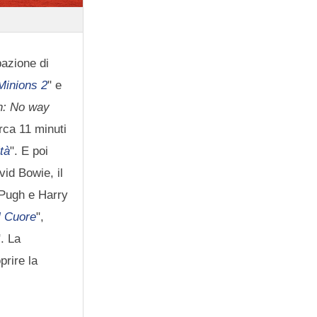
pazione di
Minions 2
" e
n: No way
irca 11 minuti
tà
". E poi
vid Bowie, il
 Pugh e Harry
l Cuore
",
". La
prire la