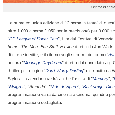
Cinema in Festa 
La prima ed unica edizione di "Cinema in festa" di ques
oltre 1.000 cinema (1050 per la precisione) per 3.000 sch
"
DC League of Super Pets
", film dal Festival di Venezi
home- The More Fun Stuff Version
diretto da Jon Watts e
di scene inedite, e il ritorno sugli schermi del primo "
Ava
ancora "
Moonage Daydream
" diretto dal candidato agli
thriller psicologico "
Don't Worry Darling
" distribuito da
Styles. Il calendario vedrà anche l'uscita di "
Memory
", "
"
Maigret
", "
Amanda
", "
Nido di Vipere
", "
Backstage: Dietr
programmazione varia da cinema a cinema, quindi è possi
programmazione dettagliata.