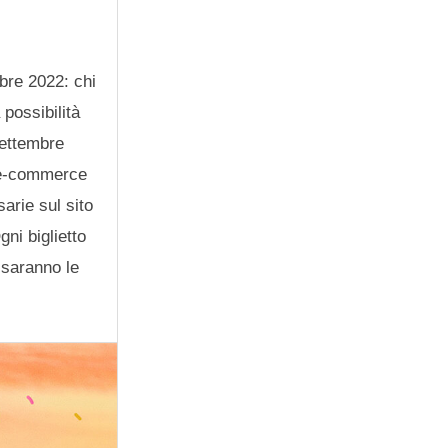
mbre 2022: chi
 possibilità
 settembre
i e-commerce
sarie sul sito
gni biglietto
i saranno le