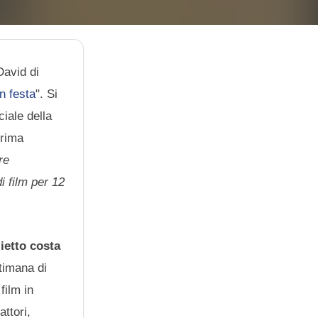
David di
n festa
". Si
ciale della
prima
re
i film per 12
lietto costa
ttimana di
film in
ttori,