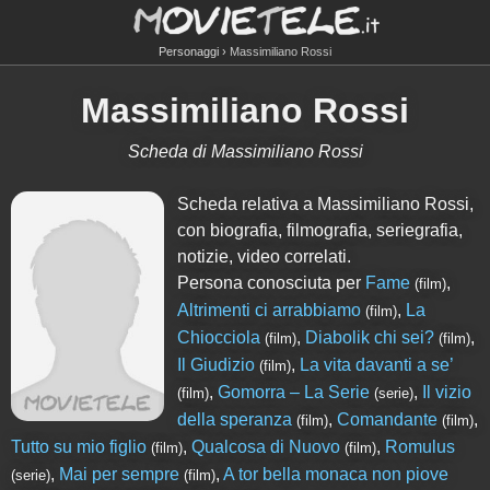
Personaggi
Massimiliano Rossi
Massimiliano Rossi
Scheda di Massimiliano Rossi
Scheda relativa a Massimiliano Rossi,
con biografia, filmografia, seriegrafia,
notizie, video correlati.
Persona conosciuta per
Fame
,
(film)
Altrimenti ci arrabbiamo
,
La
(film)
Chiocciola
,
Diabolik chi sei?
,
(film)
(film)
Il Giudizio
,
La vita davanti a se’
(film)
,
Gomorra – La Serie
,
Il vizio
(film)
(serie)
della speranza
,
Comandante
,
(film)
(film)
Tutto su mio figlio
,
Qualcosa di Nuovo
,
Romulus
(film)
(film)
,
Mai per sempre
,
A tor bella monaca non piove
(serie)
(film)