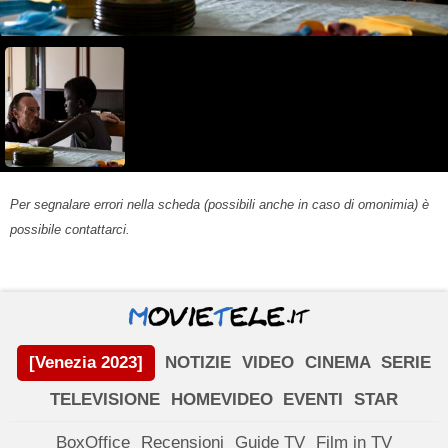
Per segnalare errori nella scheda (possibili anche in caso di omonimia) è
possibile contattarci.
[Venezia 2023]
NOTIZIE
VIDEO
CINEMA
SERIE
TELEVISIONE
HOMEVIDEO
EVENTI
STAR
BoxOffice
Recensioni
Guide TV
Film in TV