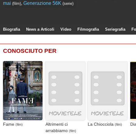
mai
,
Generazione 56K
(film)
(serie)
Biografia
News a Articoli
Video
Filmografia
Seriegrafia
Fo
CONOSCIUTO PER
Fame
Altrimenti ci
La Chiocciola
Dia
(film)
(film)
arrabbiamo
(film)