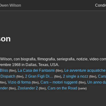
Owen Wilson
Condiv
son
lson, con biografia, filmografia, seriegrafia, notizie, video corre
mbre 1968 in Dallas, Texas, USA.
Bliss
,
La Casa dei Fantasmi
,
Le avventure acquatiche
(film)
(film)
 Dispatch
,
2 Gran Figli Di…
,
2 single a nozz
,
Cars
(film)
(film)
(film)
,
Vizio di forma
,
Cars – motori ruggenti
,
Un anno da
(film)
(film)
(film)
nder
,
Zoolander 2
,
Cars on the Road
(film)
(film)
(serie)