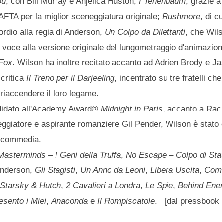
ou
, con Bill Murray e Anjelica Huston;
I Tenenbaum
, grazie a
AFTA per la miglior sceneggiatura originale;
Rushmore
, di c
ordio alla regia di Anderson,
Un Colpo da Dilettanti
, che Wil
 voce alla versione originale del lungometraggio d'animazion
 Fox
. Wilson ha inoltre recitato accanto ad Adrien Brody e J
critica
Il Treno per il Darjeeling
, incentrato su tre fratelli che
 riaccendere il loro legame.
andidato all'Academy Award®
Midnight in Paris
, accanto a Rac
ggiatore e aspirante romanziere Gil Pender, Wilson è stato 
o commedia.
Masterminds – I Geni della Truffa
,
No Escape – Colpo di Sta
Anderson,
Gli Stagisti
,
Un Anno da Leoni
,
Libera Uscita
,
Come
,
Starsky & Hutch
,
2 Cavalieri a Londra
,
Le Spie
,
Behind Ene
esento i Miei
,
Anaconda
e
Il Rompiscatole
. [dal pressbook 