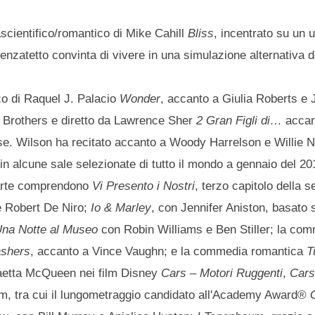
scientifico/romantico di Mike Cahill
Bliss
, incentrato su un
nzatetto convinta di vivere in una simulazione alternativa d
zo di Raquel J. Palacio
Wonder
, accanto a Giulia Roberts e
r Brothers e diretto da Lawrence Sher
2 Gran Figli di…
accan
. Wilson ha recitato accanto a Woody Harrelson e Willie N
 in alcune sale selezionate di tutto il mondo a gennaio del 20
 parte comprendono
Vi Presento i Nostri
, terzo capitolo della s
e Robert De Niro;
Io & Marley
, con Jennifer Aniston, basato 
na Notte al Museo
con Robin Williams e Ben Stiller; la com
ashers
, accanto a Vince Vaughn; e la commedia romantica
T
 Saetta McQueen nei film Disney
Cars – Motori Ruggenti
,
Car
film, tra cui il lungometraggio candidato all'Academy Award®