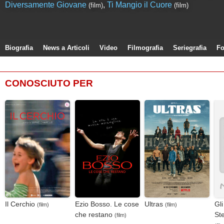
Diversamente Giovane
,
Ti Mangio il Cuore
(film)
(film)
Biografia
News a Articoli
Video
Filmografia
Seriegrafia
Fo
CONOSCIUTO PER
Il Cerchio
Ezio Bosso. Le cose
Ultras
Gli
(film)
(film)
che restano
St
(film)