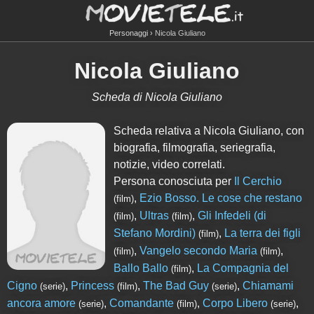
Personaggi
Nicola Giuliano
Nicola Giuliano
Scheda di Nicola Giuliano
Scheda relativa a Nicola Giuliano, con
biografia, filmografia, seriegrafia,
notizie, video correlati.
Persona conosciuta per
Il Cerchio
,
Ezio Bosso. Le cose che restano
(film)
,
Ultras
,
Gli Infedeli (di
(film)
(film)
Stefano Mordini)
,
La terra dei figli
(film)
,
Vangelo secondo Maria
,
(film)
(film)
Ballo Ballo
,
La Compagnia del
(film)
Cigno
,
Princess
,
The Bad Guy
,
Chiamami
(serie)
(film)
(serie)
ancora amore
,
Comandante
,
Corpo Libero
,
(serie)
(film)
(serie)