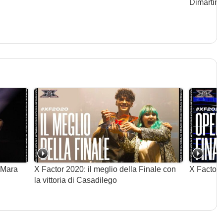
Dimartino
 Mara
X Factor 2020: il meglio della Finale con
X Factor 
la vittoria di Casadilego