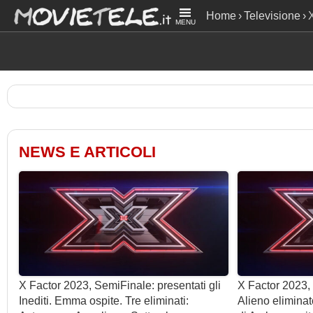
Home
Televisione
MENU
NEWS E ARTICOLI
X Factor 2023, SemiFinale: presentati gli
X Factor 2023,
Inediti. Emma ospite. Tre eliminati:
Alieno elimina